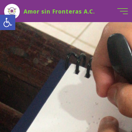
Saltar
Amor sin Fronteras A.C.
al
Open toolbar
contenido